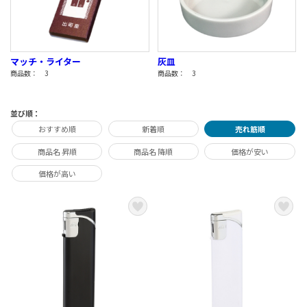
マッチ・ライター
灰皿
商品数： 3
商品数： 3
並び順：
おすすめ順
新着順
売れ筋順
商品名 昇順
商品名 降順
価格が安い
価格が高い