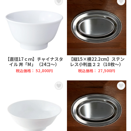
【直径17ｃｍ】チャイナスタ
【縦15×横22.2cm】ステン
イル 丼「M」 （24コ～）
レス小判皿２２（10枚～）
税込価格： 52,800円
税込価格： 27,500円