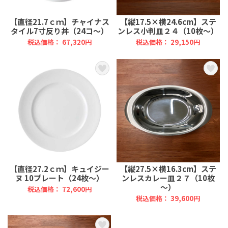
【直径21.7ｃｍ】チャイナス
【縦17.5×横24.6cm】ステ
タイル7寸反り丼（24コ～）
ンレス小判皿２４（10枚～）
税込価格： 67,320円
税込価格： 29,150円
【直径27.2ｃｍ】キュイジー
【縦27.5×横16.3cm】ステ
ヌ 10プレート（24枚～）
ンレスカレー皿２７（10枚
～）
税込価格： 72,600円
税込価格： 39,600円