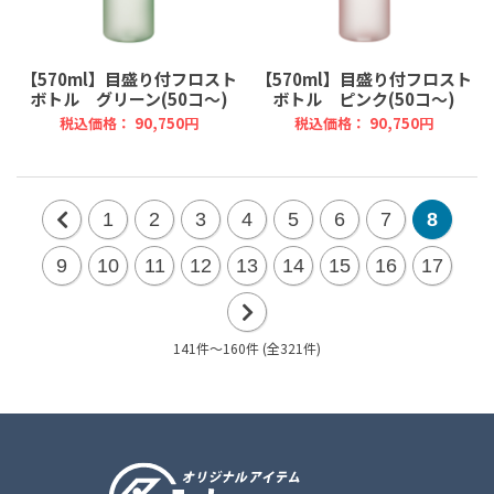
【570ml】目盛り付フロスト
【570ml】目盛り付フロスト
ボトル グリーン(50コ～)
ボトル ピンク(50コ～)
税込価格： 90,750円
税込価格： 90,750円
1
2
3
4
5
6
7
8
前
9
10
11
12
13
14
15
16
17
の
20
141件～160件 (全321件)
次
件
の
20
件