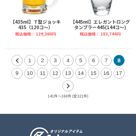
【435ml】Ｔ型ジョッキ
【445ml】エレガントロング
435（120コ～）
タンブラー445(144コ～)
税込価格： 129,360円
税込価格： 183,744円
1
2
3
4
5
6
7
8
前
9
10
11
12
13
14
15
16
17
の
20
141件～160件 (全321件)
次
件
の
20
件