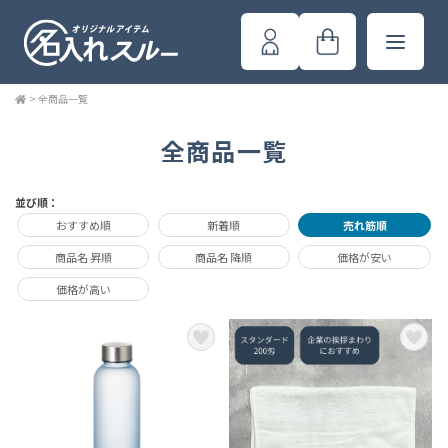
>
全商品一覧
全商品一覧
並び順：
おすすめ順
新着順
売れ筋順
商品名 昇順
商品名 降順
価格が安い
価格が高い