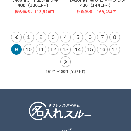
400（120コ～）
420（144コ～）
税込価格： 113,520円
税込価格： 169,488円
1
2
3
4
5
6
7
8
前
9
10
11
12
13
14
15
16
17
の
20
161件～180件 (全321件)
次
件
の
20
件
トップ