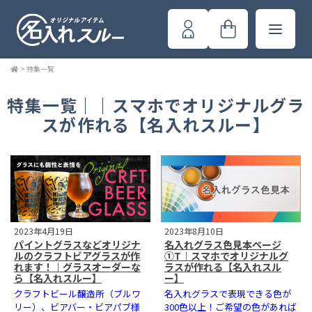
>
特集一覧
特集一覧｜｜スマホでオリジナルグラ
スが作れる【名入れスルー】
2023年4月19日
2023年8月10日
パイントグラスなどオリジナ
名入れグラス色見本ページ
ルのクラフトビアグラスが作
①T｜スマホでオリジナルグ
れます！｜グラスオーダーな
ラスが作れる【名入れスル
ら【名入れスルー】
ー】
クラフトビール醸造所（ブルワ
名入れグラスで表現できる色が
リー）、ビアバー・ビアパブ様
300色以上！ご希望の色があれば