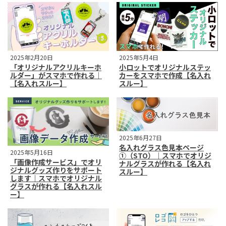
2025年2月20日
2025年5月4日
「オリジナルアクリルキーホ
小ロットでオリジナルステッ
ルダー」がスマホで作れる｜
カーをスマホで作成【名入れ
【名入れスルー】
スルー】
2025年6月27日
名入れグラス色見本ページ
2025年5月16日
①（STO）｜スマホでオリジ
「画像作成サービス」でオリ
ナルグラスが作れる【名入れ
ジナルグッズ作りをサポート
スルー】
します｜スマホでオリジナル
グラスが作れる【名入れスル
ー】