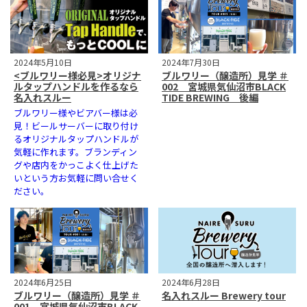
2024年5月10日
2024年7月30日
<ブルワリー様必見>オリジナ
ブルワリー（醸造所）見学 ＃
ルタップハンドルを作るなら
002 宮城県気仙沼市BLACK
名入れスルー
TIDE BREWING 後編
ブルワリー様やビアバー様は必
見！ビールサーバーに取り付け
るオリジナルタップハンドルが
気軽に作れます。ブランディン
グや店内をかっこよく仕上げた
いという方お気軽に問い合せく
ださい。
2024年6月25日
2024年6月28日
ブルワリー（醸造所）見学 ＃
名入れスルー Brewery tour
001 宮城県気仙沼市BLACK