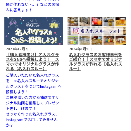
像が作れない…。」などのお悩
みに答えます！
2023年12月7日
2024年1月9日
【購入者様向け】名入れグラ
名入れグラスのお客様事例を
スをSNSへ投稿しよう！｜ス
ご紹介！｜スマホでオリジナ
マホでオリジナルグラスが作
ルグラスが作れる【名入れス
れる【名入れスルー】
ルー】
ご購入いただいた名入れグラス
を「＃名入れスルーでオリジナ
ルグラス」をつけてInstagramへ
投稿しよう！
ご投稿頂いた方から抽選でオリ
ジナル動画を編集してプレゼン
ト差し上げます！
せっかく作った名入れグラス、
Instagramで活用してみません
か？