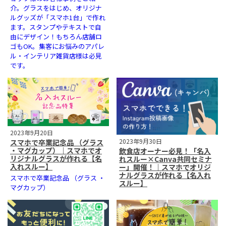
介。グラスをはじめ、オリジナ
ルグッズが「スマホ1台」で作れ
ます。スタンプやテキストで自
由にデザイン！もちろん店舗ロ
ゴもOK。集客にお悩みのアパレ
ル・インテリア雑貨店様は必見
です。
2023年9月20日
2023年9月30日
スマホで卒業記念品 （グラス
・マグカップ）｜スマホでオ
飲食店オーナー必見！「名入
リジナルグラスが作れる【名
れスルー×Canva共同セミナ
入れスルー】
ー」開催！｜スマホでオリジ
ナルグラスが作れる【名入れ
スマホで卒業記念品 （グラス ・
スルー】
マグカップ）