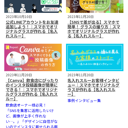
2023年10月10日
2023年11月20日
公式LINEアカウントをお友達
【SNSで差が出る】スマホで
追加しよう！｜スマホでオリ
簡単！ グラスの撮り方｜スマ
ジナルグラスが作れる【名入
ホでオリジナルグラスが作れ
れスルー】
る【名入れスルー】
2023年11月20日
2023年11月20日
【Canva】飲食店にぴったり
名入れスルーお客様インタビ
のインスタ投稿画像が簡単に
ュー｜スマホでオリジナルグ
できる！｜スマホでオリジナ
ラスが作れる【名入れスル
ルグラスが作れる【名入れス
ー】
ルー】
事例インタビュー集
飲食店オーナー様必見！
「SNSを集客に活用したいけ
ど、画像が上手く作れな
い…。」「デザインに自信がな
いのでインスタに載せられる画