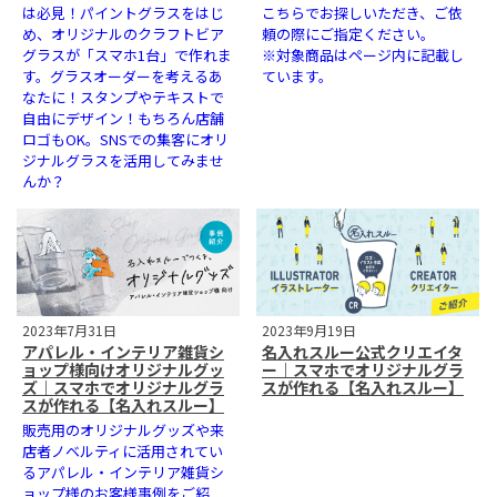
は必見！パイントグラスをはじ
こちらでお探しいただき、ご依
め、オリジナルのクラフトビア
頼の際にご指定ください。
グラスが「スマホ1台」で作れま
※対象商品はページ内に記載し
す。グラスオーダーを考えるあ
ています。
なたに！スタンプやテキストで
自由にデザイン！もちろん店舗
ロゴもOK。SNSでの集客にオリ
ジナルグラスを活用してみませ
んか？
2023年7月31日
2023年9月19日
アパレル・インテリア雑貨シ
名入れスルー公式クリエイタ
ョップ様向けオリジナルグッ
ー｜スマホでオリジナルグラ
ズ｜スマホでオリジナルグラ
スが作れる【名入れスルー】
スが作れる【名入れスルー】
販売用のオリジナルグッズや来
店者ノベルティに活用されてい
るアパレル・インテリア雑貨シ
ョップ様のお客様事例をご紹