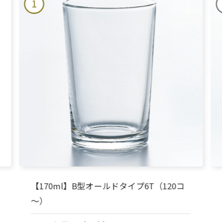
1
【170ml】B型オールドタイプ6T（120コ
～）