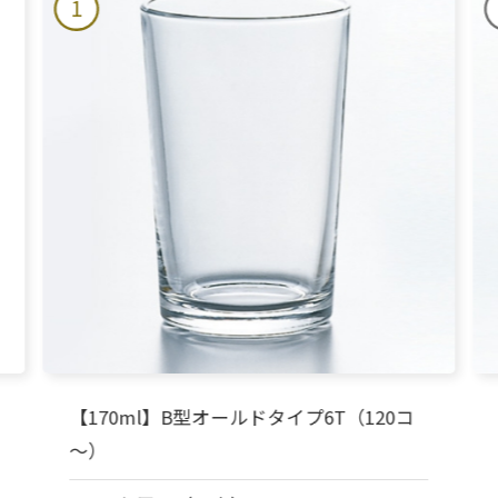
1
【170ml】B型オールドタイプ6T（120コ
～）