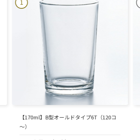
1
【170ml】B型オールドタイプ6T（120コ
～）