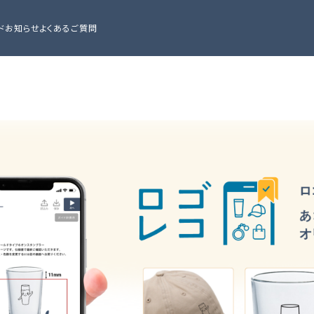
ド
お知らせ
よくあるご質問