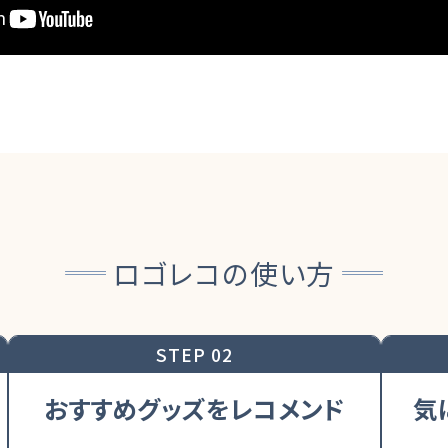
ロゴレコの使い方
STEP 02
おすすめグッズをレコメンド
気