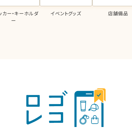
ッカー・キーホルダ
イベントグッズ
店舗備品
ー