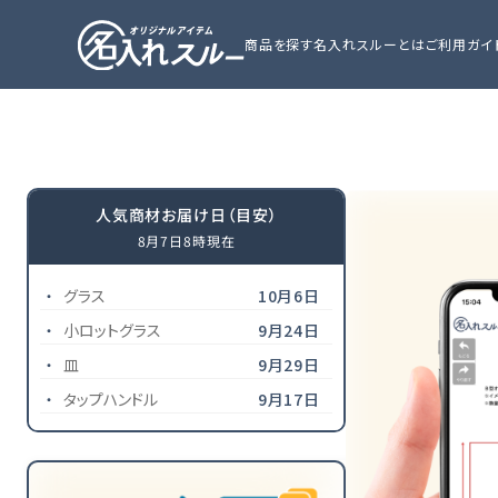
商品を探す
名入れスルーとは
ご利用ガイ
人気商材お届け日（目安）
8月7日8時現在
グラス
10月6日
小ロットグラス
9月24日
皿
9月29日
タップハンドル
9月17日