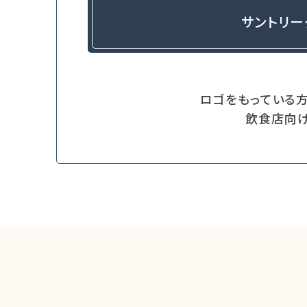
サントリ
ロゴをもっている方
飲食店向け