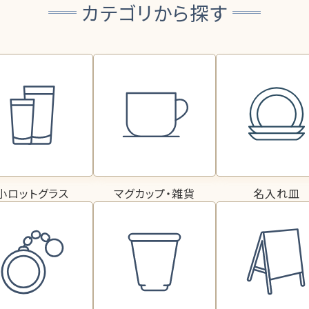
カテゴリから探す
小ロットグラス
マグカップ・雑貨
名入れ皿