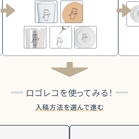
ロゴレコを使ってみる！
入稿方法を選んで進む