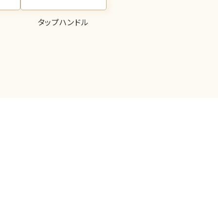
タップハンドル